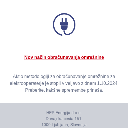
Nov način obračunavanja omrežnine
Akt o metodologiji za obračunavanje omrežnine za
elektrooperaterje je stopil v veljavo z dnem 1.10.2024.
Preberite, kakšne spremembe prinaša.
HEP Energija d.o.o.
Dunajska cesta 151,
1000 Ljubljana, Slovenija